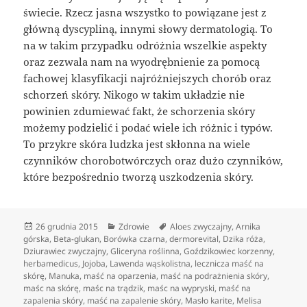
świecie. Rzecz jasna wszystko to powiązane jest z
główną dyscypliną, innymi słowy dermatologią. To
na w takim przypadku odróżnia wszelkie aspekty
oraz zezwala nam na wyodrębnienie za pomocą
fachowej klasyfikacji najróżniejszych chorób oraz
schorzeń skóry. Nikogo w takim układzie nie
powinien zdumiewać fakt, że schorzenia skóry
możemy podzielić i podać wiele ich różnic i typów.
To przykre skóra ludzka jest skłonna na wiele
czynników chorobotwórczych oraz dużo czynników,
które bezpośrednio tworzą uszkodzenia skóry.
Data
Kategorie
Tagi
26 grudnia 2015
Zdrowie
Aloes zwyczajny
,
Arnika
publikacji
górska
,
Beta-glukan
,
Borówka czarna
,
dermorevital
,
Dzika róża
,
Dziurawiec zwyczajny
,
Gliceryna roślinna
,
Goździkowiec korzenny
,
herbamedicus
,
Jojoba
,
Lawenda wąskolistna
,
lecznicza maść na
skórę
,
Manuka
,
maść na oparzenia
,
maść na podrażnienia skóry
,
maśc na skórę
,
maśc na trądzik
,
maśc na wypryski
,
maść na
zapalenia skóry
,
maść na zapalenie skóry
,
Masło karite
,
Melisa