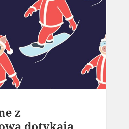
ne z
ową dotykają