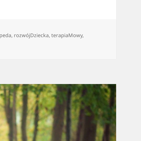
opeda
,
rozwójDziecka
,
terapiaMowy
,