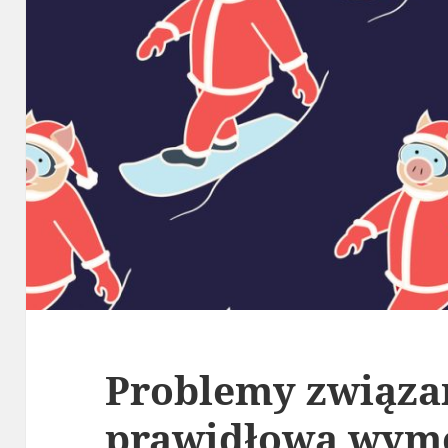
Problemy związa
prawidłową wym