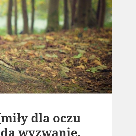
{miły dla oczu
lada wyzwanie,