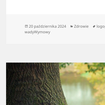
Data
Kategorie
Tagi
20 października 2024
Zdrowie
log
publikacji
wadyWymowy