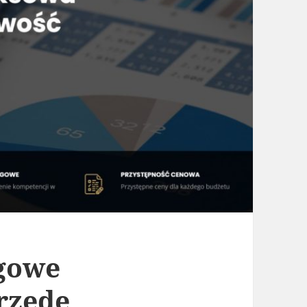
ęgowe
rzede