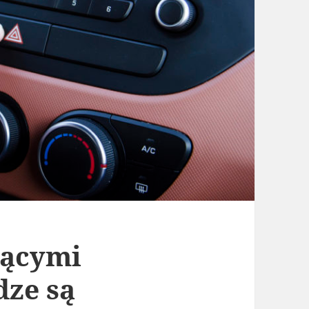
jącymi
dze są