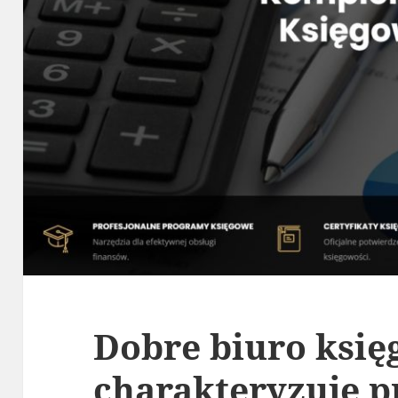
Dobre biuro ksi
charakteryzuje p