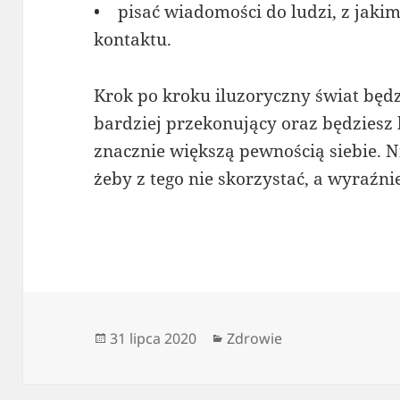
• pisać wiadomości do ludzi, z jaki
kontaktu.
Krok po kroku iluzoryczny świat będzi
bardziej przekonujący oraz będziesz 
znacznie większą pewnością siebie. 
żeby z tego nie skorzystać, a wyraźni
Data
Kategorie
31 lipca 2020
Zdrowie
publikacji