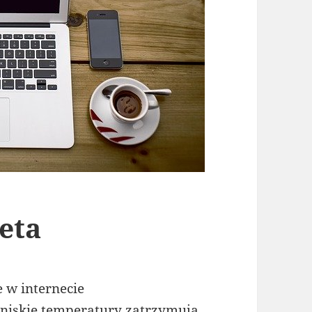
eta
e w internecie
 niskie temperatury zatrzymują