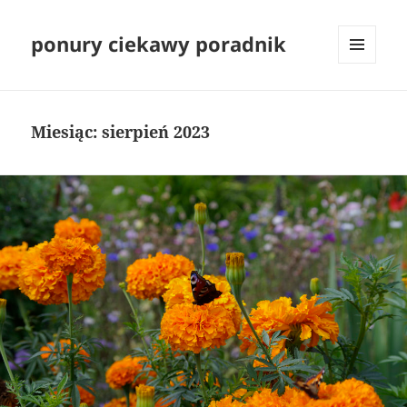
ponury ciekawy poradnik
MENU
I
WIDGETY
Miesiąc:
sierpień 2023