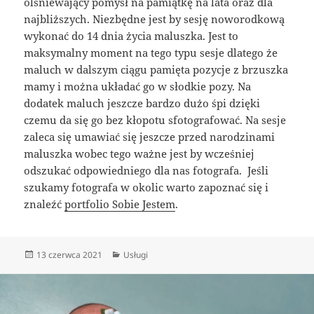
olśniewający pomysł na pamiątkę na lata oraz dla
najbliższych. Niezbędne jest by sesję noworodkową
wykonać do 14 dnia życia maluszka. Jest to
maksymalny moment na tego typu sesje dlatego że
maluch w dalszym ciągu pamięta pozycje z brzuszka
mamy i można układać go w słodkie pozy. Na
dodatek maluch jeszcze bardzo dużo śpi dzięki
czemu da się go bez kłopotu sfotografować. Na sesje
zaleca się umawiać się jeszcze przed narodzinami
maluszka wobec tego ważne jest by wcześniej
odszukać odpowiedniego dla nas fotografa. Jeśli
szukamy fotografa w okolic warto zapoznać się i
znaleźć
portfolio Sobie Jestem
.
Data
Kategorie
13 czerwca 2021
Usługi
publikacji