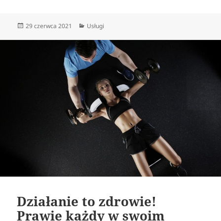
Data
Kategorie
29 czerwca 2021
Usługi
publikacji
Działanie to zdrowie!
Prawie każdy w swoim