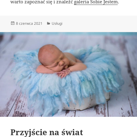
warto zapoznać się i znaleźć
galeria Sobie Jestem
.
Data
Kategorie
8 czerwca 2021
Usługi
publikacji
Przyjście na świat