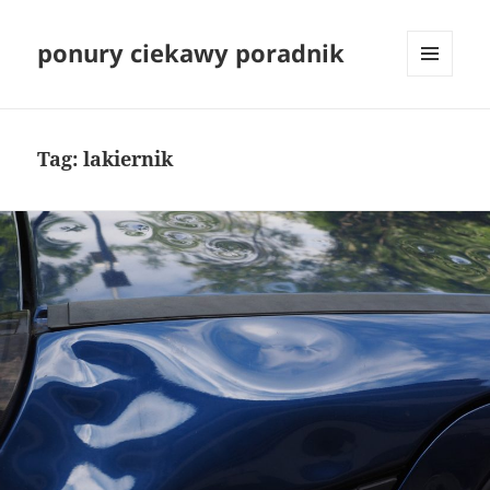
ponury ciekawy poradnik
MENU
I
WIDGETY
Tag:
lakiernik