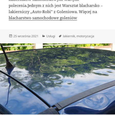
polecenia.Jednym z nich jest Warsztat blacharsko –
lakierniczy „Auto-Robi” z Goleniowa. Więcej na
blacharstwo samochodowe goleniów
Data
Kategorie
Tagi
25 września 2021
Usługi
lakiernik
,
motoryzacja
publikacji