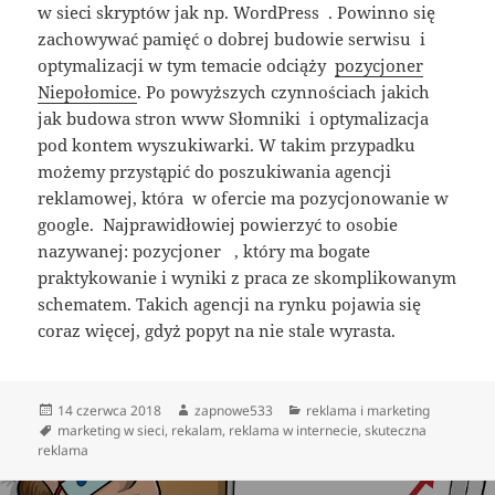
w sieci skryptów jak np. WordPress . Powinno się
zachowywać pamięć o dobrej budowie serwisu i
optymalizacji w tym temacie odciąży
pozycjoner
Niepołomice
. Po powyższych czynnościach jakich
jak budowa stron www Słomniki i optymalizacja
pod kontem wyszukiwarki. W takim przypadku
możemy przystąpić do poszukiwania agencji
reklamowej, która w ofercie ma pozycjonowanie w
google. Najprawidłowiej powierzyć to osobie
nazywanej: pozycjoner , który ma bogate
praktykowanie i wyniki z praca ze skomplikowanym
schematem. Takich agencji na rynku pojawia się
coraz więcej, gdyż popyt na nie stale wyrasta.
Data
Autor
Kategorie
14 czerwca 2018
zapnowe533
reklama i marketing
publikacji
Tagi
marketing w sieci
,
rekalam
,
reklama w internecie
,
skuteczna
reklama
Nawigacja